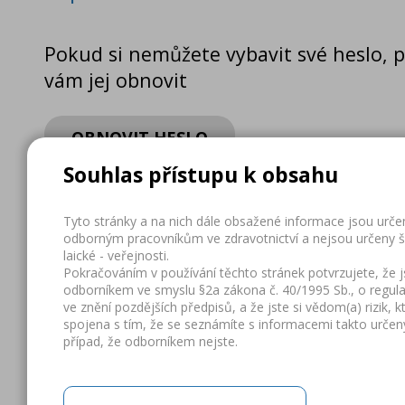
Pokud si nemůžete vybavit své heslo,
vám jej obnovit
OBNOVIT HESLO
Souhlas přístupu k obsahu
Tyto stránky a na nich dále obsažené informace jsou urče
odborným pracovníkům ve zdravotnictví a nejsou určeny š
laické - veřejnosti.
Pokračováním v používání těchto stránek potvrzujete, že j
odborníkem ve smyslu §2a zákona č. 40/1995 Sb., o regula
ve znění pozdějších předpisů, a že jste si vědom(a) rizik, k
spojena s tím, že se seznámíte s informacemi takto určen
případ, že odborníkem nejste.